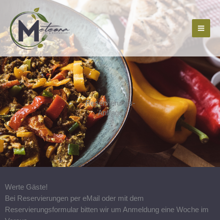
Zum
Inhalt
springen
Reservierungs-
Anfrage
Werte Gäste!
Bei Reservierungen per eMail oder mit dem
Reservierungsformular bitten wir um Anmeldung eine Woche im